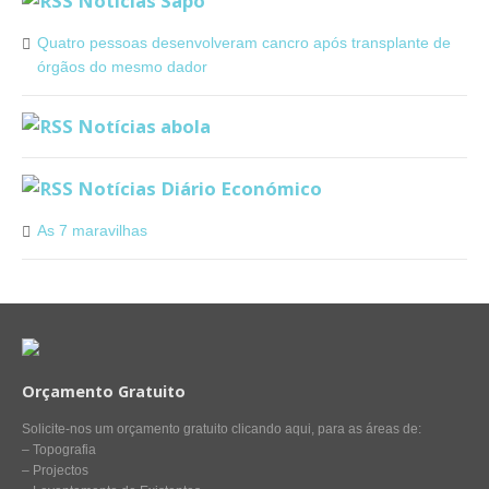
Notícias Sapo
Quatro pessoas desenvolveram cancro após transplante de
órgãos do mesmo dador
Notícias abola
Notícias Diário Económico
As 7 maravilhas
Orçamento Gratuito
Solicite-nos um orçamento gratuito clicando aqui, para as áreas de:
– Topografia
– Projectos