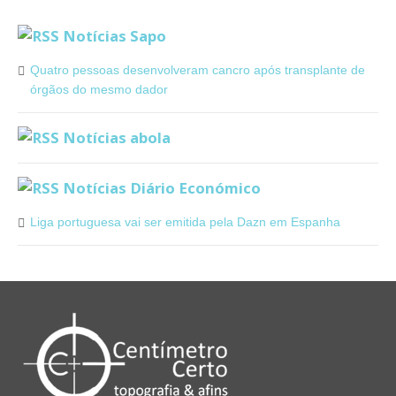
Notícias Sapo
Quatro pessoas desenvolveram cancro após transplante de
órgãos do mesmo dador
Notícias abola
Notícias Diário Económico
Liga portuguesa vai ser emitida pela Dazn em Espanha