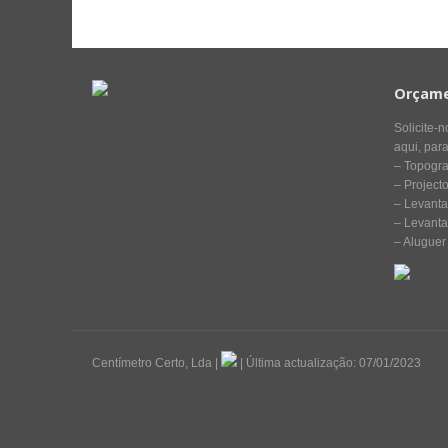
Orçame
Solicite-
aqui, para
– Topogra
– Project
– Levanta
– Levanta
– Aluguer
Centímetro Certo, Lda |
| Última actualização: 07/01/2023