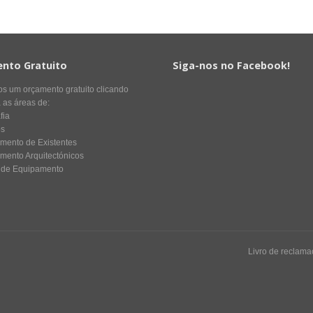
nto Gratuito
Siga-nos no Facebook!
nos um orçamento gratuito clicando
 as áreas de:
fia
os
mento de Existentes
mento Arquitectónicos
 de Equipamento
Livro de reclam